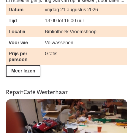
En steek er gelijk nog wat van op. Insteken, doorhalen....
Datum
vrijdag 21 augustus 2026
Tijd
13:00 tot 16:00 uur
Locatie
Bibliotheek Vroomshoop
Voor wie
Volwassenen
Prijs per
Gratis
persoon
Meer lezen
RepairCafé Westerhaar