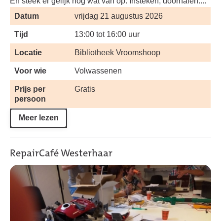
En steek er gelijk nog wat van op. Insteken, doorhalen....
Datum
vrijdag 21 augustus 2026
Tijd
13:00 tot 16:00 uur
Locatie
Bibliotheek Vroomshoop
Voor wie
Volwassenen
Prijs per
Gratis
persoon
Meer lezen
RepairCafé Westerhaar