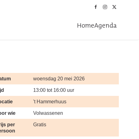
Home
Agenda
atum
woensdag 20 mei 2026
jd
13:00 tot 16:00 uur
ocatie
't Hammerhuus
oor wie
Volwassenen
ijs per
Gratis
ersoon